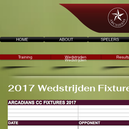
HOME
ABOUT
SPELERS
Training
Wedstrijden
Result
Wedstrijden
2017 Wedstrijden Fixtur